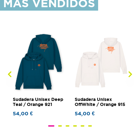
MÁS VENDIDOS
y
Sudadera Unisex Deep
Sudadera Unisex
S
2
Teal / Orange 921
OffWhite / Orange 915
B
54,00
€
54,00
€